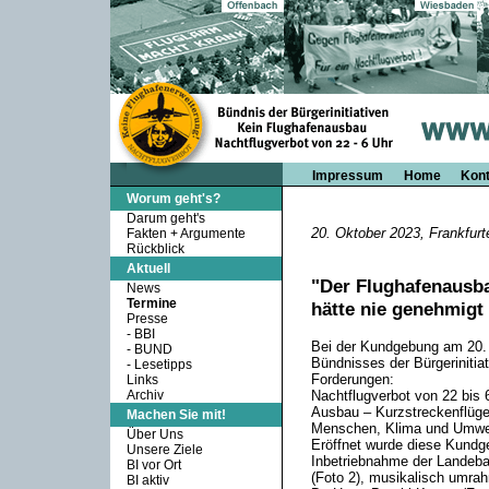
Impressum
Home
Kont
Worum geht's?
Darum geht's
20. Oktober 2023, Frankfurt
Fakten + Argumente
Rückblick
Aktuell
"Der Flughafenausba
News
Termine
hätte nie genehmigt
Presse
-
BBI
Bei der Kundgebung am 20. 
-
BUND
Bündnisses der Bürgerinitia
-
Lesetipps
Forderungen:
Links
Archiv
Nachtflugverbot von 22 bis 
Ausbau – Kurzstreckenflüge 
Machen Sie mit!
Menschen, Klima und Umwelt
Über Uns
Eröffnet wurde diese Kundg
Unsere Ziele
Inbetriebnahme der Landeba
BI vor Ort
(Foto 2), musikalisch umrah
BI aktiv