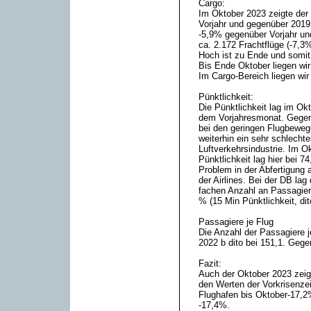
Cargo:
Im Oktober 2023 zeigte der
Vorjahr und gegenüber 2019
-5,9% gegenüber Vorjahr u
ca. 2.172 Frachtflüge (-7,3
Hoch ist zu Ende und somit
Bis Ende Oktober liegen wir
Im Cargo-Bereich liegen wir
Pünktlichkeit:
Die Pünktlichkeit lag im O
dem Vorjahresmonat. Gegenü
bei den geringen Flugbewe
weiterhin ein sehr schlecht
Luftverkehrsindustrie. Im O
Pünktlichkeit lag hier bei 7
Problem in der Abfertigung 
der Airlines. Bei der DB lag
fachen Anzahl an Passagiere
% (15 Min Pünktlichkeit, dit
Passagiere je Flug
Die Anzahl der Passagiere j
2022 b dito bei 151,1. Gege
Fazit:
Auch der Oktober 2023 zeig
den Werten der Vorkrisenzeit
Flughafen bis Oktober-17,2
-17,4%.