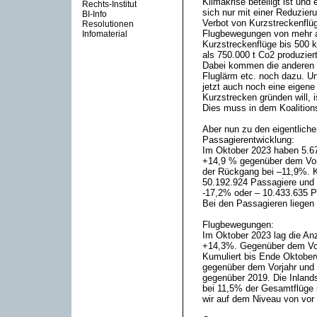
Klimakrise beteiligt ist und
Rechts-Institut
sich nur mit einer Reduzier
BI-Info
Verbot von Kurzstreckenflüg
Resolutionen
Flugbewegungen von mehr a
Infomaterial
Kurzstreckenflüge bis 500 
als 750.000 t Co2 produzier
Dabei kommen die anderen S
Fluglärm etc. noch dazu. U
jetzt auch noch eine eigene
Kurzstrecken gründen will, is
Dies muss in dem Koalitions
Aber nun zu den eigentlich
Passagierentwicklung:
Im Oktober 2023 haben 5.67
+14,9 % gegenüber dem Vorj
der Rückgang bei –11,9%. K
50.192.924 Passagiere und
-17,2% oder – 10.433.635 P
Bei den Passagieren liegen
Flugbewegungen:
Im Oktober 2023 lag die An
+14,3%. Gegenüber dem Vork
Kumuliert bis Ende Oktobe
gegenüber dem Vorjahr und
gegenüber 2019. Die Inland
bei 11,5% der Gesamtflüge 
wir auf dem Niveau von vor