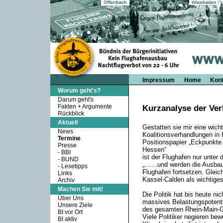
Impressum
Home
Kont
Worum geht's?
Darum geht's
Fakten + Argumente
Kurzanalyse der Ver
Rückblick
Aktuell
Gestatten sie mir eine wich
News
Koalitionsverhandlungen in
Termine
Positionspapier „Eckpunkte 
Presse
Hessen“
-
BBI
ist der Flughafen nur unter
-
BUND
„……und werden die Ausbaup
-
Lesetipps
Flughafen fortsetzen. Gleic
Links
Kassel-Calden als wichtiges
Archiv
Machen Sie mit!
Die Politik hat bis heute ni
Über Uns
massives Belastungspotenti
Unsere Ziele
des gesamten Rhein-Main-Ge
BI vor Ort
Viele Politiker negieren be
BI aktiv