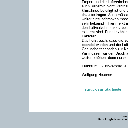
Fraport und die Luftverkehrs
auch weiterhin nicht wahrha
Klimakrise beteiligt ist und
dazu beitragen. Auch müssen
weiter einzuschränken massi
sehr bekämpft. Hier merkt m
den Luftverkehr massiv belas
existent sind. Für sie zählen
Faktoren.
Das heißt auch, dass die Su
beendet werden und die Luft
Gesundheitsschäden zur K
Wir müssen wir den Druck auf
weiter erhöhen, denn nur so
Frankfurt, 15. November 20
Wolfgang Heubner
zurück zur Startseite
Bündn
Kein Flughafenausbau -