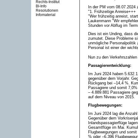
Rechts-Institut
BI-Info
In der PM vom 08.07.2024 z
Resolutionen
"1. Frühzeitige Anreise+++
Infomaterial
"Wer frühzeitig anreist, star
Laukenmann "Wir empfehle
Stunden vor Abflug im Termi
Dies ist ein Unding, dass d
zumutet. Diese Probleme si
unmögliche Personalpolitik 
Personal ist einer der wich
Nun zu den Verkehrszahlen
Passagierentwicklung:
Im Juni 2024 haben 5.632.1
gegenüber dem Vorjahr. Geg
Rückgang bei –14,4 %. Kumu
Passagiere und somit 7,0%
– 4.889.881 Passagiere geg
auf dem Niveau von 2015.
Flugbewegungen:
Im Juni 2024 lag die Anzah
Gegenüber dem Vorkrisenjah
Inlandspassagierflüge lage
Gesamtflüge im Mai. Kumuli
Flugbewegungen und somit 
% oder –6.396 Flugbewegun