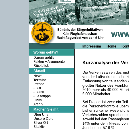
Impressum
Home
Kont
Worum geht's?
Darum geht's
Fakten + Argumente
Kurzanalyse der Ver
Rückblick
Aktuell
Die Verkehrszahlen des erst
News
von der Luftverkehrsindustr
Termine
Entlassung von tausenden v
Presse
größter Nutzer des Frankfu
-
BBI
2019 mehr als 40.000 Mitarb
-
BUND
5.000 Mitarbeiter.
-
Lesetipps
Links
Bei Fraport ist zwar ein Teil
Archiv
die Personenkontrolle übern
Machen Sie mit!
bisher zu keiner wesentlich
Über Uns
Verkehrszahlen sprechen ein
Unsere Ziele
sowohl bei den Passagieren
BI vor Ort
14% unter dem Niveau von 2
BI aktiv
Juni bei nur 57,6 %.