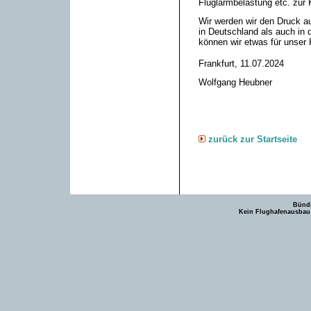
Fluglärmbelastung etc. zur
Wir werden wir den Druck auf
in Deutschland als auch in 
können wir etwas für unser
Frankfurt, 11.07.2024
Wolfgang Heubner
zurück zur Startseite
Bündn
Kein Flughafenausbau -