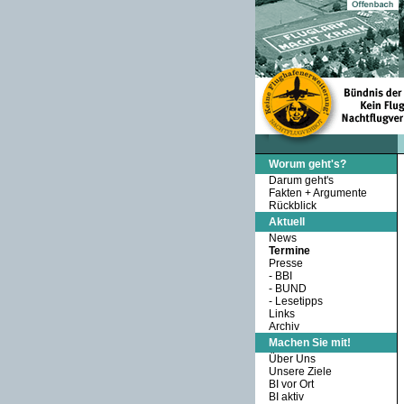
Worum geht's?
Darum geht's
Fakten + Argumente
Rückblick
Aktuell
News
Termine
Presse
-
BBI
-
BUND
-
Lesetipps
Links
Archiv
Machen Sie mit!
Über Uns
Unsere Ziele
BI vor Ort
BI aktiv