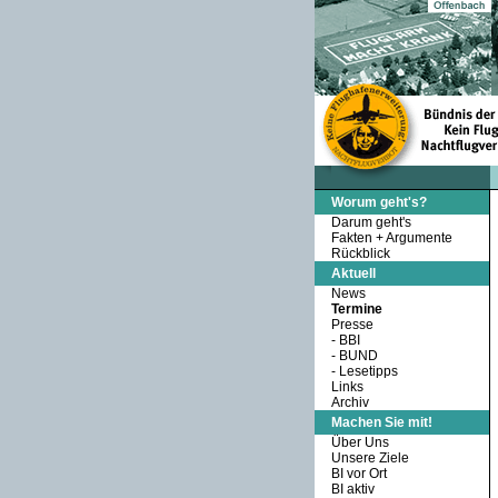
Worum geht's?
Darum geht's
Fakten + Argumente
Rückblick
Aktuell
News
Termine
Presse
-
BBI
-
BUND
-
Lesetipps
Links
Archiv
Machen Sie mit!
Über Uns
Unsere Ziele
BI vor Ort
BI aktiv