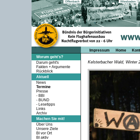
Impressum
Home
Kont
Worum geht's?
Kelsterbacher Wald, Winter 
Darum geht's
Fakten + Argumente
Rückblick
Aktuell
News
Termine
Presse
-
BBI
-
BUND
-
Lesetipps
Links
Archiv
Machen Sie mit!
Über Uns
Unsere Ziele
BI vor Ort
BI aktiv