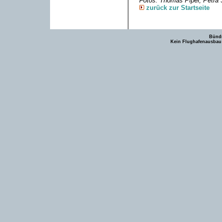
Fotos: Thomas Piper, Petra
zurück zur Startseite
Bündn
Kein Flughafenausbau -