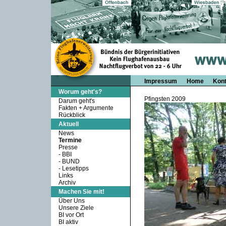
Impressum
Home
Kont
Worum geht's?
Pfingsten 2009
Darum geht's
Fakten + Argumente
Rückblick
Aktuell
News
Termine
Presse
-
BBI
-
BUND
-
Lesetipps
Links
Archiv
Machen Sie mit!
Über Uns
Unsere Ziele
BI vor Ort
BI aktiv