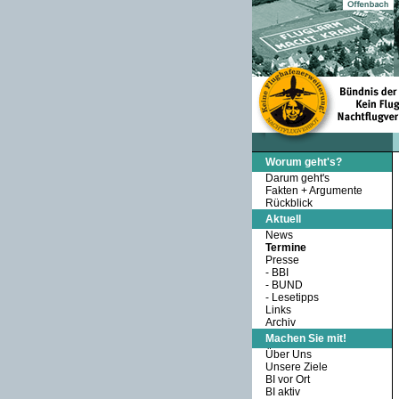
Worum geht's?
Darum geht's
Fakten + Argumente
Rückblick
Aktuell
News
Termine
Presse
-
BBI
-
BUND
-
Lesetipps
Links
Archiv
Machen Sie mit!
Über Uns
Unsere Ziele
BI vor Ort
BI aktiv