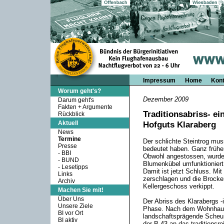
Impressum
Home
Kont
Worum geht's?
Dezember 2009
Darum geht's
Fakten + Argumente
Traditionsabriss- e
Rückblick
Aktuell
Hofguts Klaraberg
News
Termine
Der schlichte Steintrog mu
Presse
bedeutet haben. Ganz früher
-
BBI
Obwohl angestossen, wurde
-
BUND
Blumenkübel umfunktioniert
-
Lesetipps
Damit ist jetzt Schluss. Mit
Links
zerschlagen und die Brocken
Archiv
Kellergeschoss verkippt.
Machen Sie mit!
Über Uns
Der Abriss des Klarabergs -i
Unsere Ziele
Phase. Nach dem Wohnhaus 
BI vor Ort
landschaftsprägende Scheun
BI aktiv
der B 43 an das traditionsre