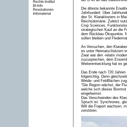
Rechts-Institut
BI-Info
Die älteste bekannte Erwäh
Resolutionen
Jahrhundert. Über Jahrhunde
Infomaterial
des St. Klaraklosters in Ma
Reichsdomäne. Zuletzt nutzt
Crop Sciences. Funktionslos
strategischen Kauf an die F
dem Rückbau Ökopunkte. Nu
sollen bleiben und Flederm
An Versuchen, den Klaraberg
es unter Heimatschützern im
Zwar war den -relativ mode
zuzusprechen, dem Ensemble
Weiterentwicklung hat es g
Das Ende nach 720 Jahren ist
folgerichtig. Denn gleichze
Weide- und Feldflächen zug
"Die Region wächst, der Flu
welche sich dieses Bonmot 
eingeheimst.
Das Verschwinden des Klara
Spruch ist. Synchrones, gle
Will die Fraport wachsen, m
zerstören.