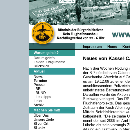
Impressum
Home
Kont
Worum geht's?
Neues von Kassel-C
Darum geht's
Fakten + Argumente
Rückblick
Nach drei Wochen Rodung is
Aktuell
der B 7 nördlich von Calde
News
Geschenke -Verzicht auf Ca
Termine
es am 19.12.09 zu einer klei
Presse
anschliessendem Polizeiein
-
BBI
unbefristetes Betretungsver
-
BUND
Daraufhin wurde die Aktion
-
Lesetipps
Steinweg verlagert. Das RP 
Links
Flughafenprojekts. Das ge
Archiv
Zeitraum der Koch-Alleinreg
Machen Sie mit!
Mittels Befehlshierarchie wu
Über Uns
kaltgestellt. "Die zeitnahe 
Unsere Ziele
nennt der seit 2009 im Amt 
BI vor Ort
Lübcke als sein vorrangis Zi
BI aktiv
44 und ein Kraftwerk in Mec