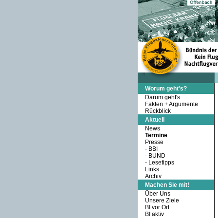
Worum geht's?
Darum geht's
Fakten + Argumente
Rückblick
Aktuell
News
Termine
Presse
-
BBI
-
BUND
-
Lesetipps
Links
Archiv
Machen Sie mit!
Über Uns
Unsere Ziele
BI vor Ort
BI aktiv