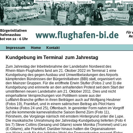
Impressum
Home
Kontakt
Kundgebung im Terminal zum Jahrestag
Zum Jahrestag der Inbetriebnahme der Landebahn Nordwest des
Rhein-Main-Flughafens fand am 21. Okober 2022 im Terminal 1 eine
Kundgebung des gegen Ausbau und Umweltbelastungen des Airports
kämpfenden Bündnisses der Bürgerinitiativen (BBI) statt, organisiert von
den Mainzer Gruppen. Für die eröffnete Erwin Stufler (Fotos 2 und 3) die
Kundgebung und erinnerte an den anhaltenden Protest seit dem Start der
umstrittenen neuen Landebahn am 21. Oktober 2011. Dies und nicht
eingehaltene Versprechungen von Politikern sowie aus der
Luftfahrt-Branche griffen in ihren Beiträgen auch auf Wolfgang Heubner
(Fotos 19), Frankfurt, und in einem satirischen Beitrag als Pilot Hans
Schinke (Fotos 24 und 25), Offenbach. In gereimter Form nahm im Vorgriff
auf die kommende karnevalistische Saison Bernd Zürn (Foto 11),
Flörsheim, die Vorgänge närrisch mit ernstem Hintergrund unter die Lupe.
Die musikalische Umrahmung der Jahrestag-Kundgebung lieferten (Foto 4
bis 7) Steve Collins (Gesang und Gitarre) sowie Monika (Trommel) und Leo
(E-Gitarre), alle Frankfurt. Darüber hinaus hatten die Organaisatoren