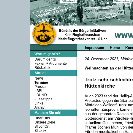
Impressum
Home
Kont
Worum geht's?
24. Dezember 2023, Mörfelde
Darum geht's
Fakten + Argumente
Rückblick
Weihnachten an der Hütte
Aktuell
News
Trotz sehr schlechte
Termine
Hüttenkirche
Presse
-
BBI
-
BUND
Auch 2023 fand der Heilig-A
-
Lesetipps
Protestes gegen die Startb
Links
Mörfelden-Walldorf trotz n
Archiv
lebhaften Zuspruch, kamen r
Machen Sie mit!
aus der gesamten Region hier
Über Uns
Gottesdienst am Vitrolles-R
Unsere Ziele
aktuellem Geschehen, Frie
BI vor Ort
Pfarrer Jochen Mühl von de
BI aktiv
Für den musikalischen Rahm