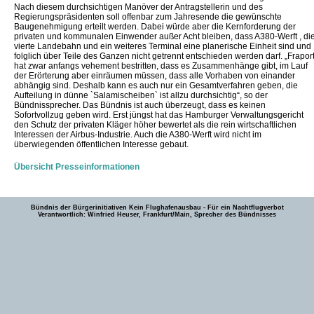
Nach diesem durchsichtigen Manöver der Antragstellerin und des
Regierungspräsidenten soll offenbar zum Jahresende die gewünschte
Baugenehmigung erteilt werden. Dabei würde aber die Kernforderung der
privaten und kommunalen Einwender außer Acht bleiben, dass A380-Werft , di
vierte Landebahn und ein weiteres Terminal eine planerische Einheit sind und
folglich über Teile des Ganzen nicht getrennt entschieden werden darf. „Frapor
hat zwar anfangs vehement bestritten, dass es Zusammenhänge gibt, im Lauf
der Erörterung aber einräumen müssen, dass alle Vorhaben von einander
abhängig sind. Deshalb kann es auch nur ein Gesamtverfahren geben, die
Aufteilung in dünne `Salamischeiben` ist allzu durchsichtig“, so der
Bündnissprecher. Das Bündnis ist auch überzeugt, dass es keinen
Sofortvollzug geben wird. Erst jüngst hat das Hamburger Verwaltungsgericht
den Schutz der privaten Kläger höher bewertet als die rein wirtschaftlichen
Interessen der Airbus-Industrie. Auch die A380-Werft wird nicht im
überwiegenden öffentlichen Interesse gebaut.
Übersicht Presseinformationen
Bündnis der Bürgerinitiativen Kein Flughafenausbau - Für ein Nachtflugverbot
Verantwortlich: Winfried Heuser, Frankfurt/Main, Sprecher des Bündnisses