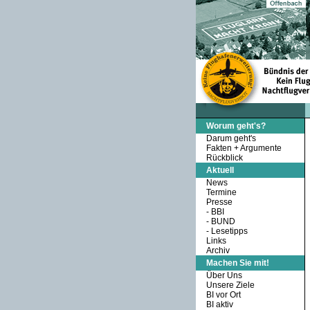
Worum geht's?
Darum geht's
Fakten + Argumente
Rückblick
Aktuell
News
Termine
Presse
-
BBI
-
BUND
-
Lesetipps
Links
Archiv
Machen Sie mit!
Über Uns
Unsere Ziele
BI vor Ort
BI aktiv