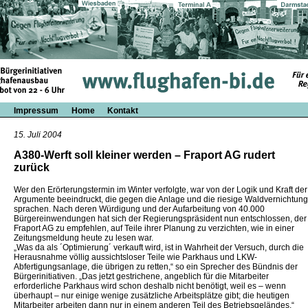
Impressum
Home
Kontakt
15. Juli 2004
A380-Werft soll kleiner werden – Fraport AG rudert
zurück
Wer den Erörterungstermin im Winter verfolgte, war von der Logik und Kraft der
Argumente beeindruckt, die gegen die Anlage und die riesige Waldvernichtung
sprachen. Nach deren Würdigung und der Aufarbeitung von 40.000
Bürgereinwendungen hat sich der Regierungspräsident nun entschlossen, der
Fraport AG zu empfehlen, auf Teile ihrer Planung zu verzichten, wie in einer
Zeitungsmeldung heute zu lesen war.
„Was da als ´Optimierung´ verkauft wird, ist in Wahrheit der Versuch, durch die
Herausnahme völlig aussichtsloser Teile wie Parkhaus und LKW-
Abfertigungsanlage, die übrigen zu retten,“ so ein Sprecher des Bündnis der
Bürgerinitiativen. „Das jetzt gestrichene, angeblich für die Mitarbeiter
erforderliche Parkhaus wird schon deshalb nicht benötigt, weil es – wenn
überhaupt – nur einige wenige zusätzliche Arbeitsplätze gibt; die heutigen
Mitarbeiter arbeiten dann nur in einem anderen Teil des Betriebsgeländes.“