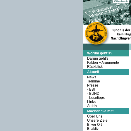
Worum geht's?
Darum geht's
Fakten + Argumente
Rückblick
Aktuell
News
Termine
Presse
-
BBI
-
BUND
-
Lesetipps
Links
Archiv
Machen Sie mit!
Über Uns
Unsere Ziele
BI vor Ort
BI aktiv