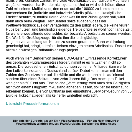
realisieren. Konkrete Zahlen, wie viele Arbeitsplätze dafür auf dem Flughafen
wegfallen werden, hat Bender nicht genannt. Und er wird sich hüten, diese
Zahl mit seinem Multiplikator, den er um auf die 100000 zu kommen beim
hochrechnen für „indirekte und induzierte Arbeits-plätze und katalytische
Effekte“ benutzt, zu multiplizieren. Aber was für den Zubau gelten soll, wirkt
dann auch beim Wegfall. Herr Bender sollte zugeben, dass der
Wettbewerbsdruck aus der Verlagerung zu den Billigfliegern, die keine teuren
Hubs benutzen, und langfristig steigende Treibstoffpreise wohl noch lange Zeit
für weitere wegfallende oder schlechter bezahlte Arbeitsplätze sorgen werden.
Die Werft für Großflugzeuge, für die ihm die leichtgläubige
Regionalversammlung um Kosten zu sparen gerade die Bann-waldrodung
genehmigt hat, bringt jedenfalls keinen einzigen neuen Arbeitsplatz. Das ist vor
allem ein wichtiges Rationalisierungs-projekt.
Auch wenn Herr Bender von seinen CDU-Gästen „umfassende Korrekturen“
des geplanten Fluglärmgesetzes fordert, nimmt er es mit Zahlen nicht so
genau. Die vorgesehenen Entschädigungen von einer Milliarde Euro werfe
den Luftverkehrsstandort Deutschland zurück. Dabei kommt man mit den
Zahlen des Gesetzes nur auf die Hälfte und die wird dann nicht auf einmal
sondern über einen Zeitraum von zehn Jahren fällig. Das macht pro Ticket
weniger als 50 Cent aus. Eine solche „Verteuerung“ wird auch den Geizigsten
nicht von einem Flugplatz im Ausland abheben lassen, sollt er sie überhaupt
erkennen können. Die von Lufthansa neu eingeführte „Service“-Gebühr von 35
Euro je Ticket, hat jedenfalls keinerlei Einbußen gebracht.
Übersicht Presseinformationen
Bündnis der Bürgerinitiativen Kein Flughafenausbau - Für ein Nachtflugverbot
Verantwortlich: Winfried Heuser, Frankfurt/Main, Sprecher des Bündnisses