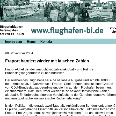
Impressum
Home
Kontakt
08. November 2004
Fraport hantiert wieder mit falschen Zahlen
Fraport–Chef Bender versucht mit Zahlenakrobatik und Pathos
Bundestagsabgeordnete zu beeindrucken.
Der Ausbau des Flughafens sei eine nationale Aufgabe und schaffe 100000
neue Arbeitsplätze. Das versucht Fraport–Chef Bender diesmal einer Gruppe
von CDU-Bundestagsabgeord-neten, die ihn auf dem Flughafen besuchten,
einzuhämmern. Dazu benutzt er wieder seine bekannt fantastische Zahlen-
akrobatik. Er fordert eine rigorose Vereinfachung der Genehm-igungsverfahren
und eine „politische wie moralische Rücken-stärkung“.
Ist den Politikern die gerade zwei Tage alte Ankündigung Benders entgangen?
Er plane „weitgehende Einschnitte im Personalbe-reich". Lufthansa fordert von
Fraport Preiszugeständnisse von jährlich 60 Millionen Euro und die will er so