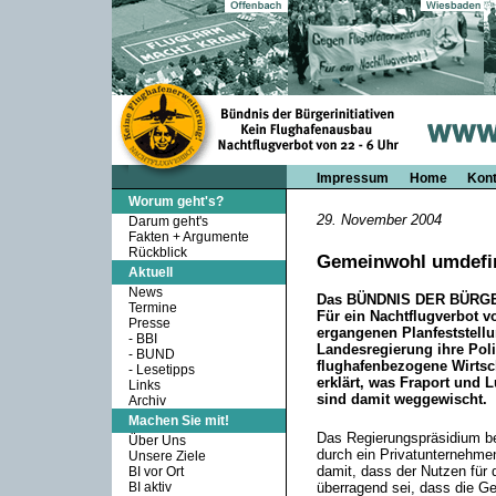
Impressum
Home
Kont
Worum geht's?
29. November 2004
Darum geht's
Fakten + Argumente
Rückblick
Gemeinwohl umdefin
Aktuell
News
Das BÜNDNIS DER BÜRGER
Termine
Für ein Nachtflugverbot v
Presse
ergangenen Planfeststell
-
BBI
Landesregierung ihre Poli
-
BUND
flughafenbezogene Wirtsch
-
Lesetipps
erklärt, was Fraport und 
Links
sind damit weggewischt.
Archiv
Machen Sie mit!
Das Regierungspräsidium be
Über Uns
durch ein Privatunternehmen
Unsere Ziele
damit, dass der Nutzen für
BI vor Ort
BI aktiv
überragend sei, dass die Ge