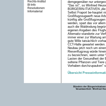
Rechts-Institut
demgegenüber nur untergeo
BI-Info
"Das ist", so Winfried He
Resolutionen
BÜRGERIN-ITIATIVEN „die P
Infomaterial
Selbst Fraport be-hauptet n
Großflugzeugwerft neue Arbe
künftig alle Großflugzeugen
werden, spart das vor allem
auch die Waldrodung begrün
eigenen Angaben des Flughafe
Alternativ-standorte zur Ve
immer einer zur Wartung am
gute Wille tatsächlich vorh
CCT-Halle gewartet werden.
Neubau jetzt noch um einen
Riesenflugzeug würde hinei
zu bezeichnen, wenn unter 
Lasten der Gesundheit der B
seltene Pflanzen und Tiere 
Vorhaben durchzupauken" sc
Übersicht Presseinformat
Bündnis der Bürgerinitiativen
Verantwortlich: Winfried He