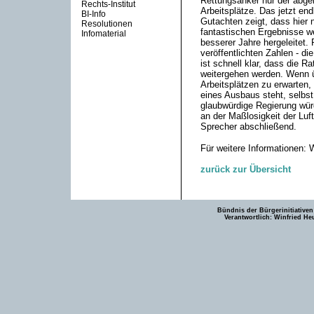
Rettungsanker nur der abgen
Rechts-Institut
Arbeitsplätze. Das jetzt end
BI-Info
Gutachten zeigt, dass hier
Resolutionen
fantastischen Ergebnisse w
Infomaterial
besserer Jahre hergeleitet.
veröffentlichten Zahlen - di
ist schnell klar, dass die 
weitergehen werden. Wenn ü
Arbeitsplätzen zu erwarten,
eines Ausbaus steht, selbst
glaubwürdige Regierung würd
an der Maßlosigkeit der Luft
Sprecher abschließend.
Für weitere Informationen: 
zurück zur Übersicht
Bündnis der Bürgerinitiativen
Verantwortlich: Winfried He