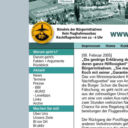
Impressum
Home
Kont
Worum geht's?
[08. Februar 2005]
Darum geht's
„Die gestrige Erklärung d
Fakten + Argumente
deren ganze Hilflosigkeit
Rückblick
Bürgerinitiativen. „Sie ma
Aktuell
Koch mit seiner „Garantie“
News
Das von Ministerpräsident 
Termine
Nachtflugverbot“ war von An
Presse
die Bürger. Schon die Beze
-
BBI
Fälschung; es geht nicht um
-
BUND
aus der zehnseitigen Umschr
-
Lesetipps
um eine von vielen Aus-nah
Links
zwei Stunden verkürzten Nac
Archiv
Chance für eine Regelung üb
Machen Sie mit!
bereitungen der Fluggesellsc
Über Uns
Unsere Ziele
Der Rückgang der Postflüge 
BI vor Ort
anderen Verkehrsmitteln geht
BI aktiv