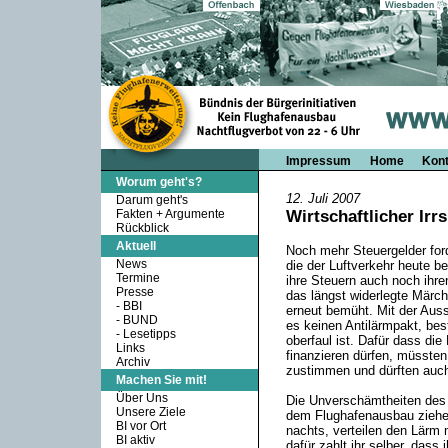
Impressum
Home
Kont
Worum geht's?
12. Juli 2007
Darum geht's
Wirtschaftlicher Irr
Fakten + Argumente
Rückblick
Aktuell
Noch mehr Steuergelder ford
News
die der Luftverkehr heute be
Termine
ihre Steuern auch noch ihre
Presse
das längst widerlegte Märc
-
BBI
erneut bemüht. Mit der Aus
-
BUND
es keinen Antilärmpakt, best
-
Lesetipps
oberfaul ist. Dafür dass d
Links
finanzieren dürfen, müsste
Archiv
zustimmen und dürften auch
Machen Sie mit!
Über Uns
Die Unverschämtheiten des
Unsere Ziele
dem Flughafenausbau ziehen 
BI vor Ort
nachts, verteilen den Lärm
BI aktiv
dafür zahlt ihr selber, dass