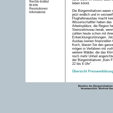
Rechts-Institut
leben könnt.
BI-Info
Resolutionen
Die Bürgerinitiativen ware
Infomaterial
jetzt endlich und in verzweif
Flughafenausbau macht kei
Wissenschaftler haben das l
Arbeitsplätze, die Region h
Steinzeitniveau herab, wenn
zahlen heute schon mit ihre
Entwicklungsstörungen. Jetz
Ausbau keinen finanziellen 
Koch, blasen Sie den ganze
mögen in Verfahren mit vor
weitere Wälder, die das Kli
noch mehr Unheil angerichte
der Bürgerinitiativen „Kein 
22 bis 6 Uhr".
Übersicht Presseerklärun
Bündnis der Bürgerinitiativen
Verantwortlich: Winfried He