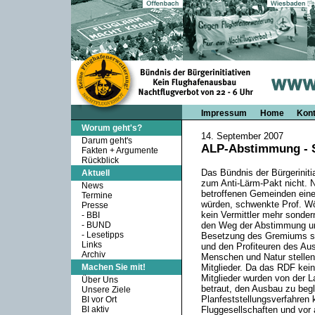
Impressum
Home
Kont
Worum geht's?
14. September 2007
Darum geht's
ALP-Abstimmung - S
Fakten + Argumente
Rückblick
Das Bündnis der Bürgerinit
Aktuell
zum Anti-Lärm-Pakt nicht. 
News
betroffenen Gemeinden einen
Termine
würden, schwenkte Prof. Wör
Presse
kein Vermittler mehr sondern
-
BBI
-
BUND
den Weg der Abstimmung um
-
Lesetipps
Besetzung des Gremiums sic
Links
und den Profiteuren des Aus
Archiv
Menschen und Natur stellen 
Machen Sie mit!
Mitglieder. Da das RDF kein
Mitglieder wurden von der L
Über Uns
betraut, den Ausbau zu begl
Unsere Ziele
Planfeststellungsverfahren 
BI vor Ort
BI aktiv
Fluggesellschaften und vor 