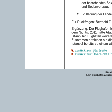
der bestehenden Bel
und Bodenverbrauch 
Stilllegung der Land
Für Rückfragen: Berthold Fu
Ergänzung: Der Flughafen I
dem Nichts. 2011 hatte Atat
Istanbuler Flughafen weiter
Zusammen erreichen sie di
Istanbul bereits zu einem w
zurück zur Startseite
zurück zur Übersicht P
Bündn
Kein Flughafenausbau -