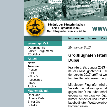
Impressum
Home
Kont
Worum geht's?
25. Januar 2013
Darum geht's
Fakten + Argumente
Rückblick
Großflughafen Istan
Aktuell
Dubai
News
Termine
Frankfurt, 25. Januar 2013 
Presse
neuer Großflughafen für 150
-
BBI
der bereits 2017 eröffnet we
-
BUND
für den Betrieb dieses Flug
-
Lesetipps
Links
Mit diesem Flughafen wird e
Archiv
Verkehr nach Asien geschaf
Machen Sie mit!
gegenüber Dubai, über erheb
Über Uns
geografischen Lage verfügt.
Unsere Ziele
kürzer, schneller und kosten
BI vor Ort
lagebedingten Wettbewerbsvo
BI aktiv
kompensieren.