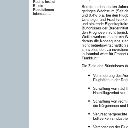
Rechts-Institut
BI-Info
Bereits in den letzten Jahre
Resolutionen
geringes Wachstum (Seit de
Infomaterial
und 0,4% p.a. bei den Flug
Umsteige- und Frachtverkeh
und sinkende Eigenkapitalre
Bündnisses der Bürgerinitia
den Prognosen nicht berücks
Wettbewerbers macht ein Wach
daraus die Konsequenz ziehe
nicht betriebswirtschaftlich
sinnvoller, dort zu investi
in Istanbul wäre für Fraport
Frankfurt.“
Die Ziele des Bündnisses der
Verhinderung des Au
Flughäfen in der Reg
Schaffung von nächtl
Nachtflugverbot von 
Schaffung von rechtl
die Bürgerinnen und 
Verursachergerechte
Luftverkehrsindustri
Verringerung der Fl