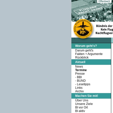
Worum geht's?
Darum geht's
Fakten + Argumente
Rückblick
Aktuell
News
Termine
Presse
-
BBI
-
BUND
-
Lesetipps
Links
Archiv
Machen Sie mit!
Über Uns
Unsere Ziele
BI vor Ort
BI aktiv