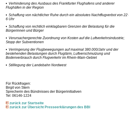
•
Verhinderung des Ausbaus des Frankfurter Flughafens und anderer
Flughäfen in der Region
•
Schaffung von nächtlicher Ruhe durch ein absolutes Nachtflugverbot von 22 
6 Uhr
•
Schaffung von rechtlich einklagbaren Grenzen der Belastung für die
Bürgerinnen und Bürger
•
Verursachergerechte Zuordnung von Kosten auf die Luftverkehrsindustrie;
Stopp der Subventionen
•
Verringerung der Flugbewegungen auf maximal 380.000/Jahr und der
bestehenden Belastungen durch Fluglärm, Luftverschmutzung und
Bodenverbrauch durch Flugverkehr im Rhein-Main-Gebiet
•
Stilllegung der Landebahn Nordwest
Für Rückfragen:
Birgit von Stern
Sprecherin des Bündnisses der Bürgerinitiativen
Tel: 06146-1224
zurück zur Startseite
zurück zur Übersicht Presseerklärungen des BBI