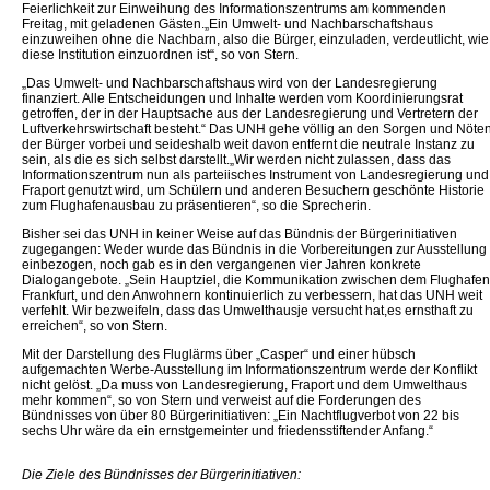
Feierlichkeit zur Einweihung des Informationszentrums am kommenden
Freitag, mit geladenen Gästen.„Ein Umwelt- und Nachbarschaftshaus
einzuweihen ohne die Nachbarn, also die Bürger, einzuladen, verdeutlicht, wie
diese Institution einzuordnen ist“, so von Stern.
„Das Umwelt- und Nachbarschaftshaus wird von der Landesregierung
finanziert. Alle Entscheidungen und Inhalte werden vom Koordinierungsrat
getroffen, der in der Hauptsache aus der Landesregierung und Vertretern der
Luftverkehrswirtschaft besteht.“ Das UNH gehe völlig an den Sorgen und Nöte
der Bürger vorbei und seideshalb weit davon entfernt die neutrale Instanz zu
sein, als die es sich selbst darstellt.„Wir werden nicht zulassen, dass das
Informationszentrum nun als parteiisches Instrument von Landesregierung und
Fraport genutzt wird, um Schülern und anderen Besuchern geschönte Historie
zum Flughafenausbau zu präsentieren“, so die Sprecherin.
Bisher sei das UNH in keiner Weise auf das Bündnis der Bürgerinitiativen
zugegangen: Weder wurde das Bündnis in die Vorbereitungen zur Ausstellung
einbezogen, noch gab es in den vergangenen vier Jahren konkrete
Dialogangebote. „Sein Hauptziel, die Kommunikation zwischen dem Flughafen
Frankfurt, und den Anwohnern kontinuierlich zu verbessern, hat das UNH weit
verfehlt. Wir bezweifeln, dass das Umwelthausje versucht hat,es ernsthaft zu
erreichen“, so von Stern.
Mit der Darstellung des Fluglärms über „Casper“ und einer hübsch
aufgemachten Werbe-Ausstellung im Informationszentrum werde der Konflikt
nicht gelöst. „Da muss von Landesregierung, Fraport und dem Umwelthaus
mehr kommen“, so von Stern und verweist auf die Forderungen des
Bündnisses von über 80 Bürgerinitiativen: „Ein Nachtflugverbot von 22 bis
sechs Uhr wäre da ein ernstgemeinter und friedensstiftender Anfang.“
Die Ziele des Bündnisses der Bürgerinitiativen: