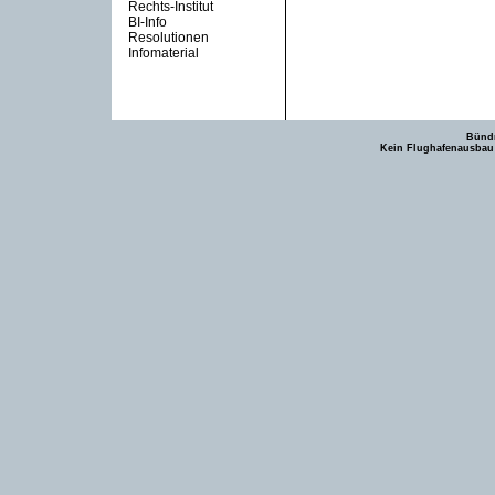
Rechts-Institut
BI-Info
Resolutionen
Infomaterial
Bündn
Kein Flughafenausbau -