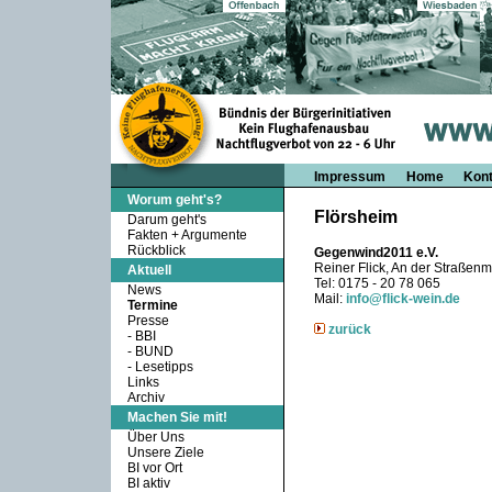
Impressum
Home
Kont
Worum geht's?
Flörsheim
Darum geht's
Fakten + Argumente
Rückblick
Gegenwind2011 e.V.
Reiner Flick, An der Straßen
Aktuell
Tel: 0175 - 20 78 065
News
Mail:
info@flick-wein.de
Termine
Presse
zurück
-
BBI
-
BUND
-
Lesetipps
Links
Archiv
Machen Sie mit!
Über Uns
Unsere Ziele
BI vor Ort
BI aktiv